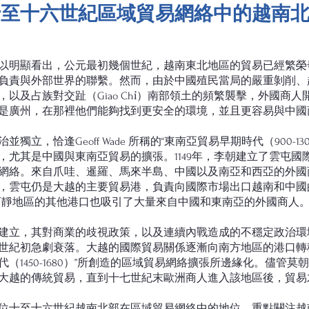
十至十六世紀區域貿易網絡中的越南
以明顯看出，公元最初幾個世紀，越南東北地區的貿易已經繁榮
負責與外部世界的聯繫。然而，由於中國殖民當局的嚴重剝削、
以及占族對交趾（Giao Chỉ）南部領土的頻繁襲擊，外國商
是廣州，在那裡他們能夠找到更安全的環境，並且更容易與中國
獨立，恰逢Geoff Wade 所稱的“東南亞貿易早期時代（900-1
，尤其是中國與東南亞貿易的擴張。1149年，李朝建立了雲屯國
網絡。來自爪哇、暹羅、馬來半島、中國以及南亞和西亞的外國
，雲屯仍是大越的主要貿易港，負責向國際市場出口越南和中國
河靜地區的其他港口也吸引了大量來自中國和東南亞的外國商人
建立，其對商業的歧視政策，以及連續內戰造成的不穩定政治環
世紀初急劇衰落。大越的國際貿易關係逐漸向南方地區的港口轉移。
代（1450-1680）”所創造的區域貿易網絡擴張所邊緣化。儘管莫朝（1
大越的傳統貿易，直到十七世紀末歐洲商人進入該地區後，貿易
位十至十六世紀越南北部在區域貿易網絡中的地位，重點關注越