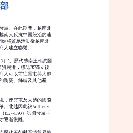
北部
發展。在此期間，越南北
越南人反抗中國統治的連
人開始將貿易活動從越南北
商人建立聯繫。
300）”。歷代越南王朝試圖
際貿易港，標誌著獨立後
商人可以前往雲屯與大越
的陶瓷、絲綢及其他產
。
境，使雲屯及大越的國際
北越因此被Anthony
527-1593）試圖發展手
才逐漸復甦。
南歷代王朝對區域貿易條